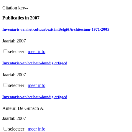
Citation key
--
Publicaties in 2007
Inventaris van het cultuurbezit in België Architectuur 1971-2005
Jaartal
: 2007
selecteer
meer info
Inventaris van het bouwkundig erfgoed
Jaartal
: 2007
selecteer
meer info
Inventaris van het bouwkundig erfgoed
Auteur
: De Gunsch A.
Jaartal
: 2007
selecteer
meer info