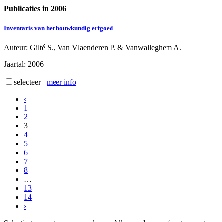
Publicaties in 2006
Inventaris van het bouwkundig erfgoed
Auteur
: Gilté S., Van Vlaenderen P. & Vanwalleghem A.
Jaartal
: 2006
selecteer
meer info
‹
1
2
3
4
5
6
7
8
…
13
14
›