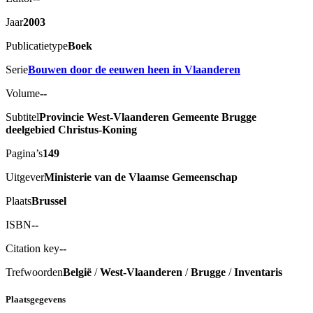
Jaar
2003
Publicatietype
Boek
Serie
Bouwen door de eeuwen heen in Vlaanderen
Volume
--
Subtitel
Provincie West-Vlaanderen Gemeente Brugge
deelgebied Christus-Koning
Pagina’s
149
Uitgever
Ministerie van de Vlaamse Gemeenschap
Plaats
Brussel
ISBN
--
Citation key
--
Trefwoorden
België
/
West-Vlaanderen
/
Brugge
/
Inventaris
Plaatsgegevens