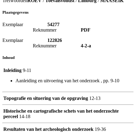
Trefwoorden
ROEV
/
Toevalsvondst
/
Limburg
/
MAASEIK
Plaatsgegevens
Exemplaar
54277
Reknummer
PDF
Exemplaar
122826
Reknummer
4-2-a
Inhoud
Inleiding
9-11
Aanleiding en uitvoering van het onderzoek , pp. 9-10
Topografie en situering van de opgraving
12-13
Historische en cartografische schets van het onderzochte
perceel
14-18
Resultaten van het archeologisch onderzoek
19-36