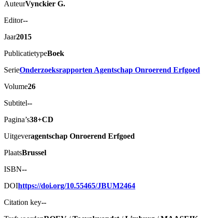
Auteur
Vynckier G.
Editor
--
Jaar
2015
Publicatietype
Boek
Serie
Onderzoeksrapporten Agentschap Onroerend Erfgoed
Volume
26
Subtitel
--
Pagina’s
38+CD
Uitgever
agentschap Onroerend Erfgoed
Plaats
Brussel
ISBN
--
DOI
https://doi.org/10.55465/JBUM2464
Citation key
--