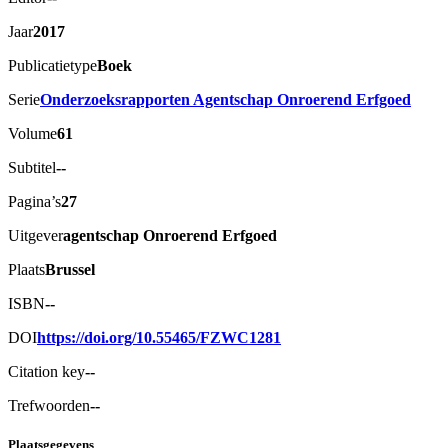
Jaar
2017
Publicatietype
Boek
Serie
Onderzoeksrapporten Agentschap Onroerend Erfgoed
Volume
61
Subtitel
--
Pagina’s
27
Uitgever
agentschap Onroerend Erfgoed
Plaats
Brussel
ISBN
--
DOI
https://doi.org/10.55465/FZWC1281
Citation key
--
Trefwoorden
--
Plaatsgegevens