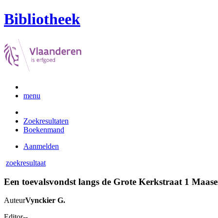
Bibliotheek
menu
Zoekresultaten
Boekenmand
Aanmelden
zoekresultaat
Een toevalsvondst langs de Grote Kerkstraat 1 Maas
Auteur
Vynckier G.
Editor
--